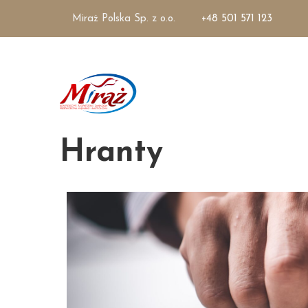
Miraż Polska Sp. z o.o.
+48 501 571 123
Hranty