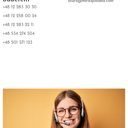
biuro@mirazpoland.com
T
+48 12 283 30 30
A
+48 12 258 00 24
C
+48 12 283 22 11
E
+48 534 274 504
K
+48 501 571 123
O
N
T
A
K
T