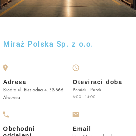
O
N
A
S
C
Miraż Polska Sp. z o.o.
E
R
T
I
F
Adresa
Oteviraci doba
I
Pondeli - Patek
Brodła ul. Biesiadna 4, 32-566
K
6:00 - 14:00
Alwernia
A
T
Y
D
Obchodni
Email
oddeleni
O