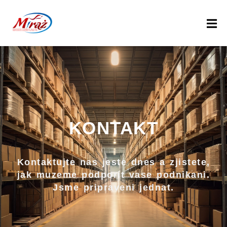
D
O
M
U
P
R
KONTAKT
O
D
U
Kontaktujte nas jeste dnes a zjistete,
K
jak muzeme podporit vase podnikani.
T
Jsme pripraveni jednat.
Y