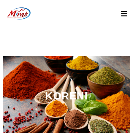
D
O
M
U
P
R
O
D
U
KORENI
K
T
Y