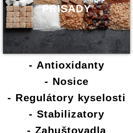
PRISADY
T
A
C
E
K
O
N
- Antioxidanty
T
A
- Nosice
K
T
- Regulátory kyselosti
- Stabilizatory
- Zahuštovadla