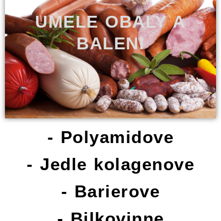
UMELE OBALY A
BALENI
- Polyamidove
- Jedle kolagenove
- Barierove
- Bilkovinne