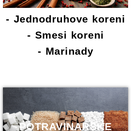
O
N
- Jednodruhove koreni
A
S
- Smesi koreni
C
E
- Marinady
R
T
I
F
I
K
A
T
Y
D
POTRAVINARSKE
O